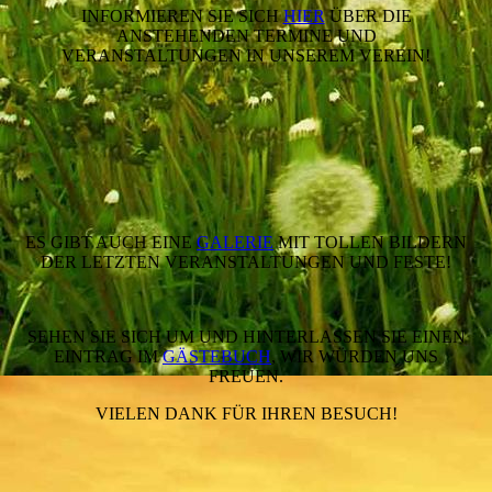
INFORMIEREN SIE SICH
HIER
ÜBER DIE
ANSTEHENDEN TERMINE UND
VERANSTALTUNGEN IN UNSEREM VEREIN!
ES GIBT AUCH EINE
GALERIE
MIT TOLLEN BILDERN
DER LETZTEN VERANSTALTUNGEN UND FESTE!
SEHEN SIE SICH UM UND HINTERLASSEN SIE EINEN
EINTRAG IM
GÄSTEBUCH
, WIR WÜRDEN UNS
FREUEN.
VIELEN DANK FÜR IHREN BESUCH!