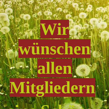
Wir
wünschen
allen
Mitgliedern