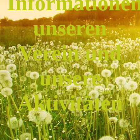
Informatione
unseren
Verein und
unsere
Aktivitäten