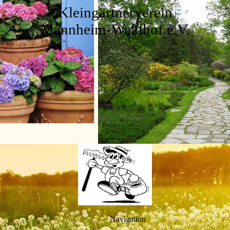
Kleingärtnerverein
Mannheim-Waldhof e.V.
Navigation